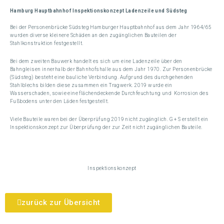
Hamburg Hauptbahnhof Inspektionskonzept Ladenzeile und Südsteg
Bei der Personenbrücke Südsteg Hamburger Hauptbahnhof aus dem Jahr 1964/65
wurden diverse kleinere Schäden an den zugänglichen Bauteilen der
Stahlkonstruktion festgestellt.
Bei dem zweiten Bauwerk handelt es sich um eine Ladenzeile über den
Bahngleisen innerhalb der Bahnhofshalle aus dem Jahr 1970. Zur Personenbrücke
(Südsteg) besteht eine bauliche Verbindung. Aufgrund des durchgehenden
Stahlblechs bilden diese zusammen ein Tragwerk. 2019 wurde ein
Wasserschaden, sowie eine flächendeckende Durchfeuchtung und Korrosion des
Fußbodens unter den Läden festgestellt.
Viele Bauteile waren bei der Überprüfung 2019 nicht zugänglich. G + S erstellt ein
Inspektionskonzept zur Überprüfung der zur Zeit nicht zugänglichen Bauteile.
Inspektionskonzept
zurück zur Übersicht